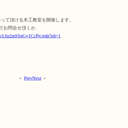
を作って頂ける木工教室を開催します。
.jp までお問合せ頂くか、
vcL6z2mSSgGy1CcPjc/edit?pli=1
«
Prev
Next
»