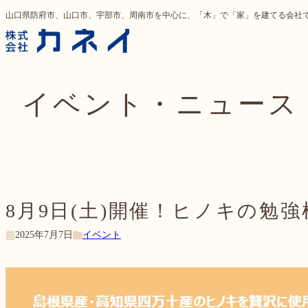
内
山口県防府市、山口市、宇部市、周南市を中心に、「木」で「家」を建てる会
容
を
ス
キ
イベント・ニュース
ッ
プ
8月9日(土)開催！ヒノキの勉
2025年7月7日
イベント