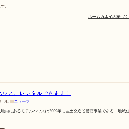
社です。
ホーム
カネイの家づく
ハウス、レンタルできます！
月10日
ニュース
敷地内にあるモデルハウスは2009年に国土交通省管轄事業である「地域