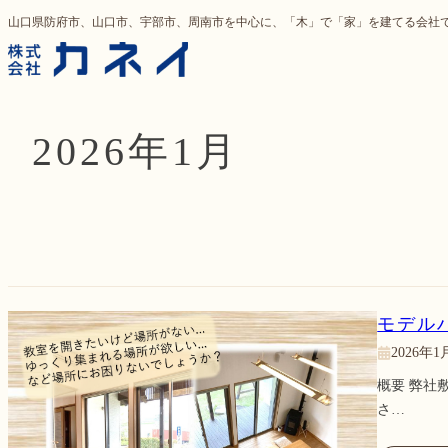
内
山口県防府市、山口市、宇部市、周南市を中心に、「木」で「家」を建てる会
容
を
ス
キ
2026年1月
ッ
プ
モデル
2026年1
概要 弊社
さ…